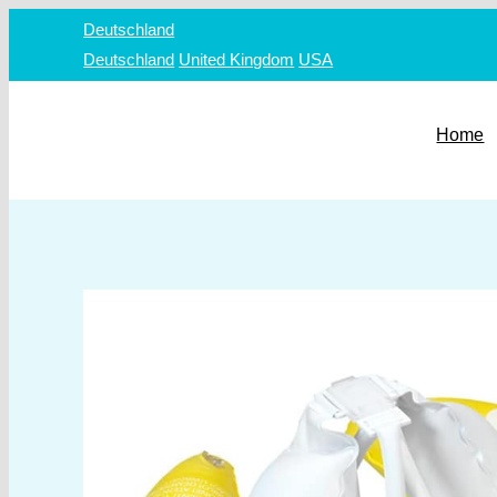
Zum
Deutschland
Inhalt
Deutschland
United Kingdom
USA
springen
Home