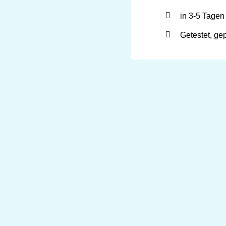
''Classic''
in 3-5 Tagen
gelb
Getestet, ge
+
Handpumpe
Menge