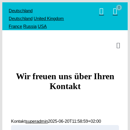
Zum
0
Deutschland
Inhalt
Deutschland
United Kingdom
springen
France
Russia
USA
Togg
Navi
Home
Wir freuen uns über Ihren
Shop
Kontakt
SWIMTRA
Über uns
Kontakt
Kontakt
superadmin
2025-06-20T11:58:59+02:00