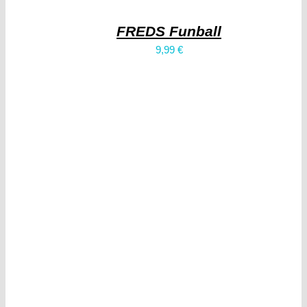
FREDS Funball
9,99
€