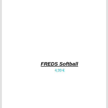
FREDS Softball
4,99
€