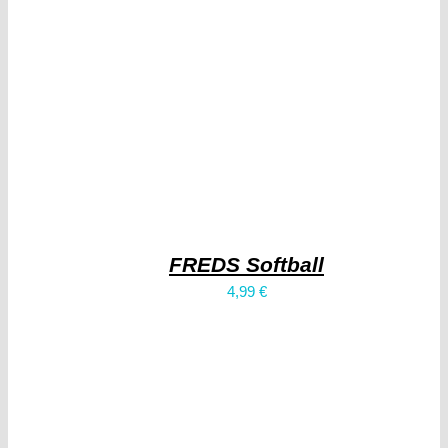
FREDS Softball
4,99
€