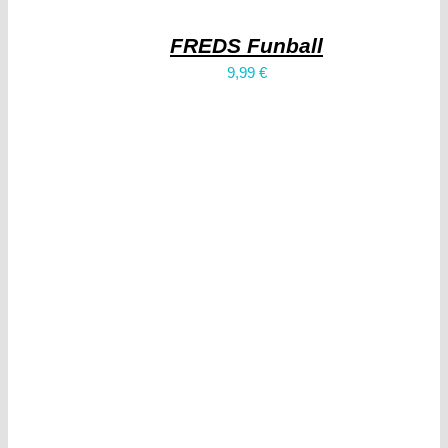
FREDS Funball
9,99
€