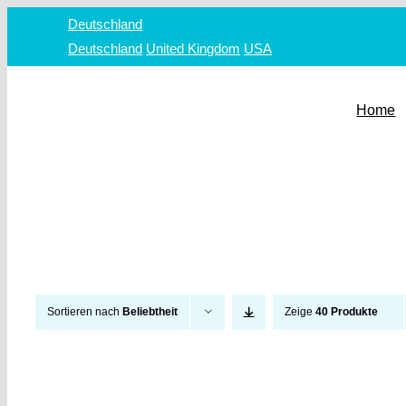
Zum
Deutschland
Inhalt
Deutschland
United Kingdom
USA
springen
Home
Sortieren nach
Beliebtheit
Zeige
40 Produkte