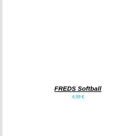
FREDS Softball
4,99
€