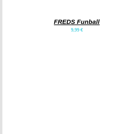
FREDS Funball
9,99
€